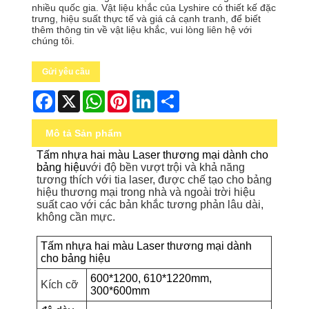
nhiều quốc gia. Vật liệu khắc của Lyshire có thiết kế đặc
trưng, ​​hiệu suất thực tế và giá cả cạnh tranh, để biết
thêm thông tin về vật liệu khắc, vui lòng liên hệ với
chúng tôi.
Gửi yêu cầu
Facebook
X
WhatsApp
Pinterest
LinkedIn
Share
Mô tả Sản phẩm
Tấm nhựa hai màu Laser thương mại dành cho
bảng hiệu
với độ bền vượt trội và khả năng
tương thích với tia laser, được chế tạo cho bảng
hiệu thương mại trong nhà và ngoài trời hiệu
suất cao với các bản khắc tương phản lâu dài,
không cần mực.
Tấm nhựa hai màu Laser thương mại dành
cho bảng hiệu
600*1200, 610*1220mm,
Kích cỡ
300*600mm