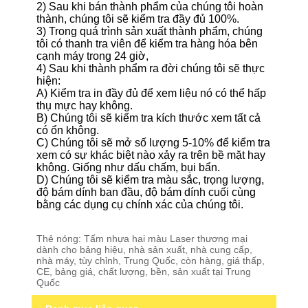
2) Sau khi bán thành phẩm của chúng tôi hoàn
thành, chúng tôi sẽ kiểm tra đầy đủ 100%.
3) Trong quá trình sản xuất thành phẩm, chúng
tôi có thanh tra viên để kiểm tra hàng hóa bên
cạnh máy trong 24 giờ,
4) Sau khi thành phẩm ra đời chúng tôi sẽ thực
hiện:
A) Kiểm tra in đầy đủ để xem liệu nó có thể hấp
thụ mực hay không.
B) Chúng tôi sẽ kiểm tra kích thước xem tất cả
có ổn không.
C) Chúng tôi sẽ mở số lượng 5-10% để kiểm tra
xem có sự khác biệt nào xảy ra trên bề mặt hay
không. Giống như dấu chấm, bụi bẩn.
D) Chúng tôi sẽ kiểm tra màu sắc, trọng lượng,
độ bám dính ban đầu, độ bám dính cuối cùng
bằng các dụng cụ chính xác của chúng tôi.
Thẻ nóng: Tấm nhựa hai màu Laser thương mại
dành cho bảng hiệu, nhà sản xuất, nhà cung cấp,
nhà máy, tùy chỉnh, Trung Quốc, còn hàng, giá thấp,
CE, bảng giá, chất lượng, bền, sản xuất tại Trung
Quốc